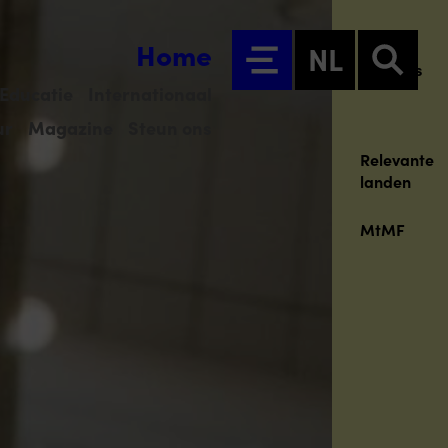
Home
NL
Thema's
Educatie
Internationaal
ur
Magazine
Steun ons
Relevante
landen
MtMF