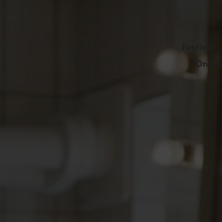
Festival
On To