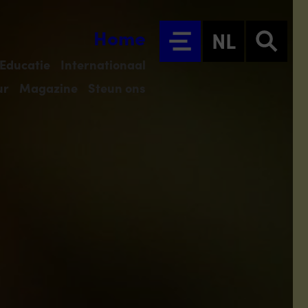
Home
NL
Educatie
Internationaal
ur
Magazine
Steun ons