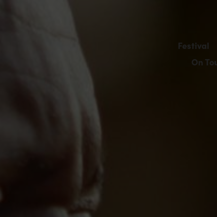
Festival
On To