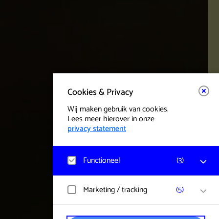
Cookies & Privacy
Wij maken gebruik van cookies.
Lees meer hierover in onze
privacy statement
Functioneel
(
3
)
Matomo
Marketing / tracking
(
5
)
Bezoekerstatistieken, websitebezoek en
gebruik wordt gemeten en
gebruikersgegevens worden anoniem