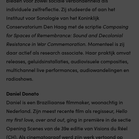
bieden voor zowel sociale verbondenheid als
individuele zelfreflectie. Zij studeerde af aan het
Instituut voor Sonologie van het Koninklijk
Conservatorium Den Haag met de scriptie
Composing
for Spaces of Remembrance: Sound and Decolonial
Resistance in War Commemoration
. Momenteel is zij
daar actief als research associate. Haar praktijk omvat
releases, geluidsinstallaties, audiovisuele composities,
multichannel live performances, audiowandelingen en
radioshows.
Daniel Donato
Daniel is een Braziliaanse filmmaker, woonachtig in
Nederland. Zijn meest recente film als regisseur,
Hello
my first love, over and out
, ging in première in de sectie
Opening Scenes van de 39e editie van Visions du Réel
(CH). Als cinematograaf werd zijn werk vertoond op