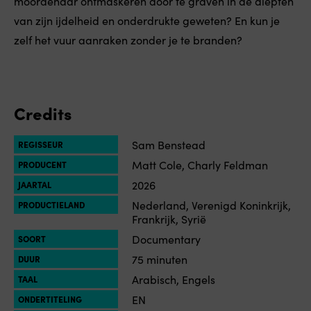
moordenaar ontmaskeren door te graven in de diepten
van zijn ijdelheid en onderdrukte geweten? En kun je
zelf het vuur aanraken zonder je te branden?
Credits
Sam Benstead
REGISSEUR
Matt Cole, Charly Feldman
PRODUCENT
2026
JAARTAL
Nederland, Verenigd Koninkrijk,
PRODUCTIELAND
Frankrijk, Syrië
Documentary
SOORT
75 minuten
DUUR
Arabisch, Engels
TAAL
EN
ONDERTITELING