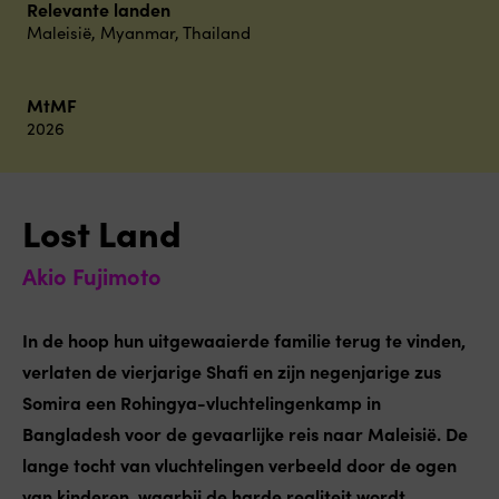
Relevante landen
Maleisië
,
Myanmar
,
Thailand
MtMF
2026
Lost Land
Akio Fujimoto
In de hoop hun uitgewaaierde familie terug te vinden,
verlaten de vierjarige Shafi en zijn negenjarige zus
Somira een Rohingya-vluchtelingenkamp in
Bangladesh voor de gevaarlijke reis naar Maleisië. De
lange tocht van vluchtelingen verbeeld door de ogen
van kinderen, waarbij de harde realiteit wordt