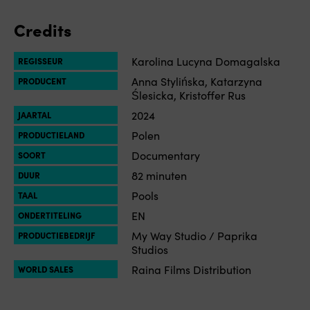
Credits
Karolina Lucyna Domagalska
REGISSEUR
Anna Stylińska, Katarzyna
PRODUCENT
Ślesicka, Kristoffer Rus
2024
JAARTAL
Polen
PRODUCTIELAND
Documentary
SOORT
82 minuten
DUUR
Pools
TAAL
EN
ONDERTITELING
My Way Studio / Paprika
PRODUCTIEBEDRIJF
Studios
Raina Films Distribution
WORLD SALES