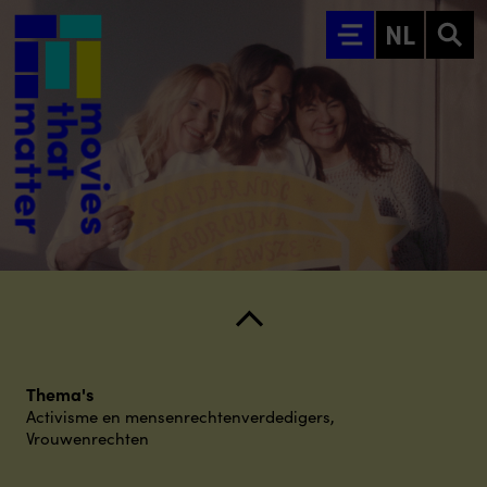
Ga naar hoofdinhoud
NL
Thema's
Activisme en mensenrechtenverdedigers
,
Vrouwenrechten