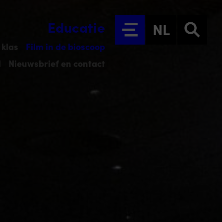
Educatie
NL
 klas
Film in de bioscoop
l
Nieuwsbrief en contact