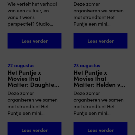
Marineterrein
Under A Pink Moon
programma. Bekijk het
bloedbanden breken. Te
Wie vertelt het verhaal
Deze zomer
programma
midden van de oorlog
van een cultuur, en
organiseren we samen
Openluchtfilm onder de
wordt een
vanuit wiens
met strandtent Het
zomerhemel Roffa Mon
veelbelovend...
perspectief? Studio
Puntje een mini
Amour is...
Kafunda en Movies that
filmfestival op het
Matter tonen op het
uiterste puntje van
Lees verder
Lees verder
Marineterrein in
Scheveningen! In
Amsterdam twee films,
samenwerking met
waarvan de tweede een
Amalna Collective zijn
antwoord vormt op de
er drie films uitgekozen
22 augustus
23 augustus
vraag die de eerste
die uitnodigen tot
Het Puntje x
Het Puntje x
stelt. In Stop Filming Us,
reflectie, gesprek en
Movies that
Movies that
bekroond op het Movies
Matter: Daughters
verbinding. Op vrijdag
Matter: Helden van
of the Sun
de Galaxy
that Matter Festival,
21 augustus is de film A
Deze zomer
Deze zomer
bevraagt de
Fox Under A Pink Moon
organiseren we samen
organiseren we samen
Nederlandse maker
(2025) te zien. De 16-
met strandtent Het
met strandtent Het
Joris Postema...
jarige Afghaanse
Puntje een mini
Puntje een mini
kunstenares...
filmfestival op het
filmfestival op het
uiterste puntje van
uiterste puntje van
Lees verder
Lees verder
Scheveningen! In
Scheveningen! In