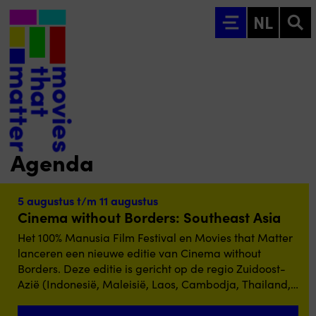
Ga naar hoofdinhoud
NL
Agenda
5 augustus t/m 11 augustus
Cinema without Borders: Southeast Asia
Het 100% Manusia Film Festival en Movies that Matter
lanceren een nieuwe editie van Cinema without
Borders. Deze editie is gericht op de regio Zuidoost-
Azië (Indonesië, Maleisië, Laos, Cambodja, Thailand,
Myanmar, de Filipijnen en Vietnam). Tijdens de 10e
editie van het 100% Manusia Film Festival (6–16