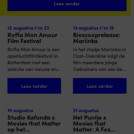
Lees verder
augustus 2026 in Jakarta, Indonesië) brengen we
tussen de...
12 augustus t/m 23
13 augustus t/m 19
augustus
augustus
Roffa Mon Amour
Bioscooprelease:
Film Festival
Mariinka
Roffa Mon Amour is een
In het stadje Mariinka in
openluchtfilmfestival in
Oost-Oekraïne volgt de
Rotterdam met een
film meerdere jonge
selectie van nieuwe en
Oekraïners van wie de
relevante films,
levens voorgoed zijn
aangevuld met live
gevormd door meer dan
Lees verder
Lees verder
muziek, talks en een
tien jaar oorlog en
contextprogramma. In
conflict in de Donbas.
2026 staat het festival in
Het is een verhaal over
het teken van Mind
verbondenheid,
15 augustus
21 augustus
Work, met mentale
nationale loyaliteit en
Studio Kafunda x
Het Puntje x
gezondheid als rode
de breuklijnen waar
Movies that Matter
Movies that
draad door het
op het
politieke conflicten zelfs
Matter: A Fox