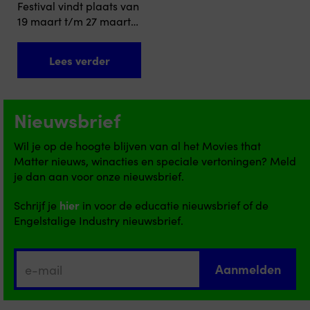
Festival vindt plaats van
van body horror en
19 maart t/m 27 maart
psychodrama...
2027. Wat kun je
verwachten tijdens het
Lees verder
festival? Negen dagen
lang meer dan 90
urgente films: van kort
tot lang, fictie en
Nieuwsbrief
documentaire – films
die raken, inspireren en
Wil je op de hoogte blijven van al het Movies that
aanzetten tot nadenken.
Matter nieuws, winacties en speciale vertoningen? Meld
Via thema’s vind je
je dan aan voor onze nieuwsbrief.
gemakkelijk je weg in
het...
Schrijf je
hier
in voor de educatie nieuwsbrief of de
Engelstalige Industry nieuwsbrief.