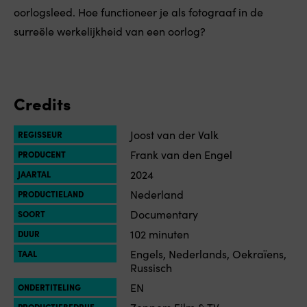
oorlogsleed. Hoe functioneer je als fotograaf in de
surreële werkelijkheid van een oorlog?
Credits
Joost van der Valk
REGISSEUR
Frank van den Engel
PRODUCENT
2024
JAARTAL
Nederland
PRODUCTIELAND
Documentary
SOORT
102 minuten
DUUR
Engels, Nederlands, Oekraïens,
TAAL
Russisch
EN
ONDERTITELING
Zeppers Film & TV
PRODUCTIEBEDRIJF