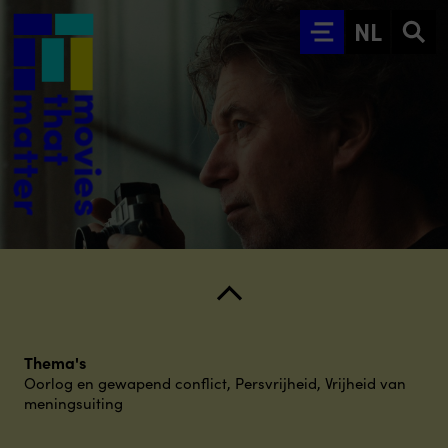
Ga naar hoofdinhoud
NL
Thema's
Oorlog en gewapend conflict
,
Persvrijheid
,
Vrijheid van
meningsuiting