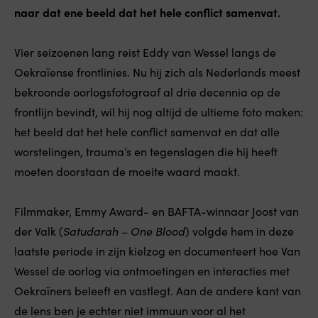
naar dat ene beeld dat het hele conflict samenvat.
Vier seizoenen lang reist Eddy van Wessel langs de
Oekraïense frontlinies. Nu hij zich als Nederlands meest
bekroonde oorlogsfotograaf al drie decennia op de
frontlijn bevindt, wil hij nog altijd de ultieme foto maken:
het beeld dat het hele conflict samenvat en dat alle
worstelingen, trauma’s en tegenslagen die hij heeft
moeten doorstaan de moeite waard maakt.
Filmmaker, Emmy Award- en BAFTA-winnaar Joost van
der Valk (
Satudarah – One Blood
) volgde hem in deze
laatste periode in zijn kielzog en documenteert hoe Van
Wessel de oorlog via ontmoetingen en interacties met
Oekraïners beleeft en vastlegt. Aan de andere kant van
de lens ben je echter niet immuun voor al het