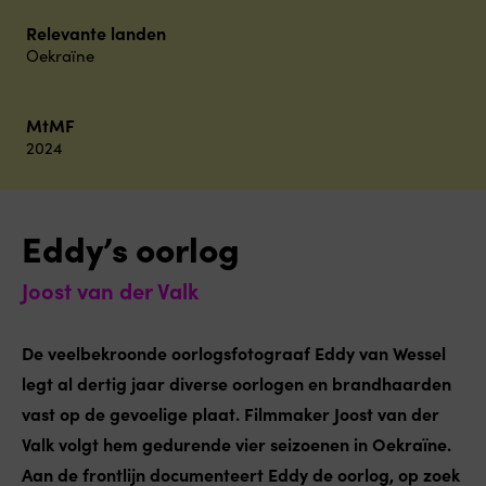
Relevante landen
Oekraïne
MtMF
2024
Eddy’s oorlog
Joost van der Valk
De veelbekroonde oorlogsfotograaf Eddy van Wessel
legt al dertig jaar diverse oorlogen en brandhaarden
vast op de gevoelige plaat. Filmmaker Joost van der
Valk volgt hem gedurende vier seizoenen in Oekraïne.
Aan de frontlijn documenteert Eddy de oorlog, op zoek