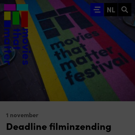
Ga naar hoofdinhoud
NL
1 november
Deadline filminzending