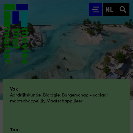
Ga naar hoofdinhoud
NL
Vak
Aardrijkskunde
,
Biologie
,
Burgerschap - sociaal
maatschappelijk
,
Maatschappijleer
Taal