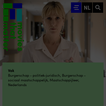
Ga naar hoofdinhoud
NL
Vak
Burgerschap - politiek-juridisch
,
Burgerschap -
sociaal maatschappelijk
,
Maatschappijleer
,
Nederlands