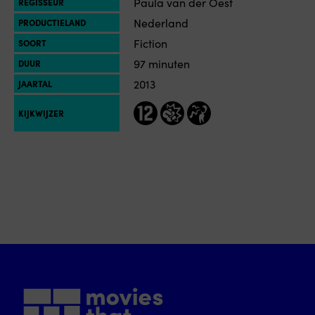
Paula van der Oest
REGISSEUR
Nederland
PRODUCTIELAND
Fiction
SOORT
97 minuten
DUUR
2013
JAARTAL
12
geweld
grof taalgebruik
KIJKWIJZER