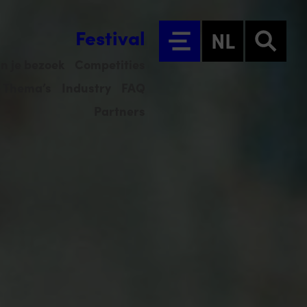
Festival
NL
n je bezoek
Competities
Thema’s
Industry
FAQ
Partners