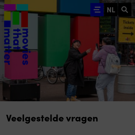
Ga naar hoofdinhoud
NL
Veelgestelde vragen