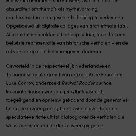
Het werk combineert surrealisme, zwarte humor en
absurditeit om thema’s als mythevorming,
machtsstructuren en geschiedschrijving te verkennen.
Opgebouwd uit digitale collages van archiefmateriaal,
AI-content en beelden uit de popcultuur, toont het een
betwiste representatie van historische verhalen – en de
rol van de kijker in het vormgeven daarvan.
Geworteld in de respectievelijk Nederlandse en
Tasmaanse achtergrond van makers Anne Fehres en
Luke Conroy, onderzoekt
Revival Roadshow
hoe
koloniale figuren worden gemythologiseerd,
toegeëigend en opnieuw gekaderd door de generaties
heen. De ervaring nodigt met visuele overdaad en
speculatieve fictie uit tot dialoog over de verhalen die
we erven en de macht die ze weerspiegelen.