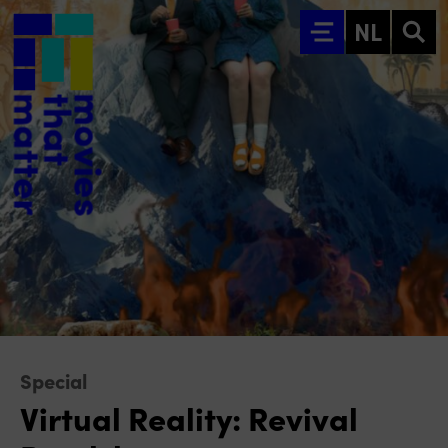
Ga naar hoofdinhoud
NL
Special
Virtual Reality: Revival