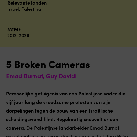
Relevante landen
Israël
,
Palestina
MtMF
2012
,
2026
5 Broken Cameras
Emad Burnat, Guy Davidi
Persoonlijke getuigenis van een Palestijnse vader die
vijf jaar lang de vreedzame protesten van zijn
dorpelingen tegen de bouw van een Israëlische
scheidingswand filmt. Regelmatig sneuvelt er een
camera.
De Palestijnse landarbeider Emad Burnat
woont met zijn vrouw en drie kinderen in het dorp Bil’in,