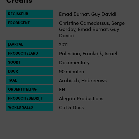
Emad Burnat, Guy Davidi
REGISSEUR
Christine Camedessus, Serge
PRODUCENT
Gordey, Emad Burnat, Guy
Davidi
2011
JAARTAL
Palestina, Frankrijk, Israël
PRODUCTIELAND
Documentary
SOORT
90 minuten
DUUR
Arabisch, Hebreeuws
TAAL
EN
ONDERTITELING
Alegria Productions
PRODUCTIEBEDRIJF
Cat & Docs
WORLD SALES