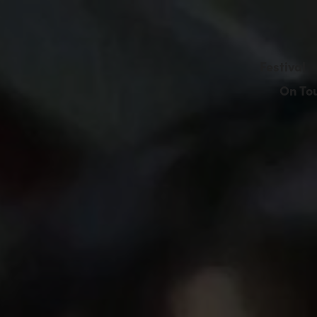
Festival
On To