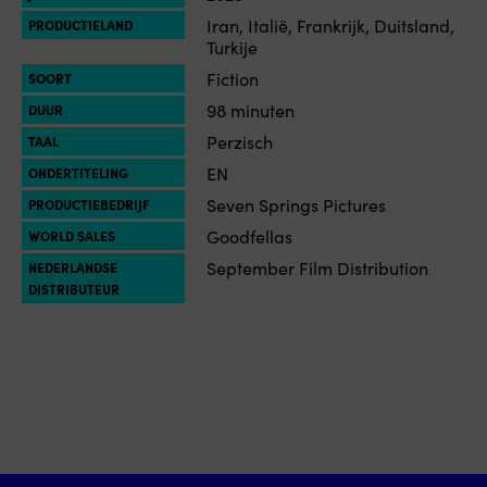
Iran, Italië, Frankrijk, Duitsland,
PRODUCTIELAND
Turkije
Fiction
SOORT
98 minuten
DUUR
Perzisch
TAAL
EN
ONDERTITELING
Seven Springs Pictures
PRODUCTIEBEDRIJF
Goodfellas
WORLD SALES
September Film Distribution
NEDERLANDSE
DISTRIBUTEUR