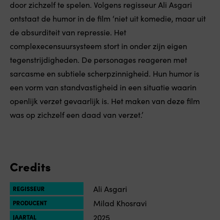
door zichzelf te spelen. Volgens regisseur Ali Asgari
ontstaat de humor in de film ‘niet uit komedie, maar uit
de absurditeit van repressie. Het
complexecensuursysteem stort in onder zijn eigen
tegenstrijdigheden. De personages reageren met
sarcasme en subtiele scherpzinnigheid. Hun humor is
een vorm van standvastigheid in een situatie waarin
openlijk verzet gevaarlijk is. Het maken van deze film
was op zichzelf een daad van verzet.’
Credits
Ali Asgari
REGISSEUR
Milad Khosravi
PRODUCENT
2025
JAARTAL