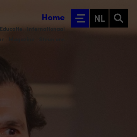
Home
NL
Educatie
Internationaal
ur
Magazine
Steun ons