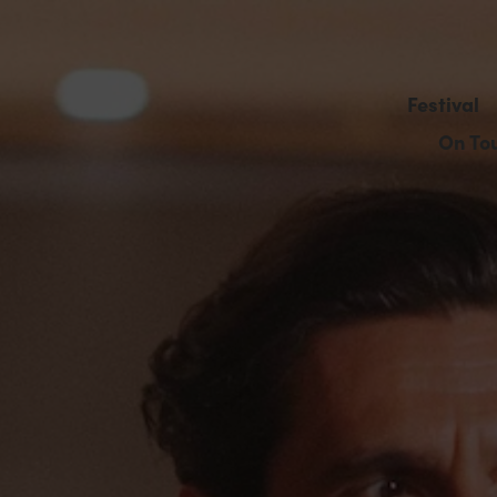
Festival
On To