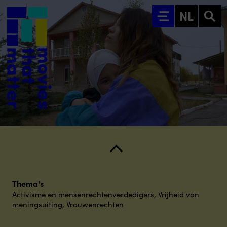
Ga naar hoofdinhoud
NL
Thema's
Activisme en mensenrechtenverdedigers
,
Vrijheid van
meningsuiting
,
Vrouwenrechten