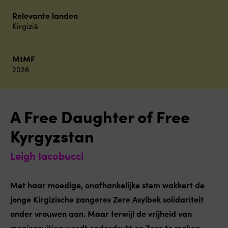
Relevante landen
Kirgizië
MtMF
2026
A Free Daughter of Free
Kyrgyzstan
Leigh Iacobucci
Met haar moedige, onafhankelijke stem wakkert de
jonge Kirgizische zangeres Zere Asylbek solidariteit
onder vrouwen aan. Maar terwijl de vrijheid van
meningsuiting wordt onderdrukt en Zere te maken