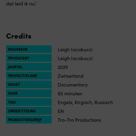
dat leid ik nu.’
Credits
Leigh Iacobucci
REGISSEUR
Leigh Iacobucci
PRODUCENT
2025
JAARTAL
Zwitserland
PRODUCTIELAND
Documentary
SOORT
65 minuten
DUUR
Engels, Kirgisch, Russisch
TAAL
EN
ONDERTITELING
Tro-Tro Productions
PRODUCTIEBEDRIJF