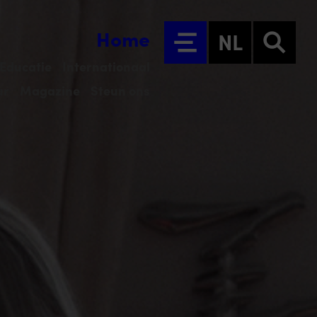
Home
NL
Educatie
Internationaal
ur
Magazine
Steun ons