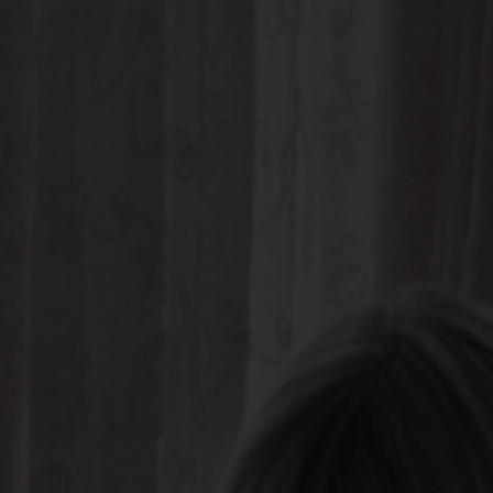
Festival
On To