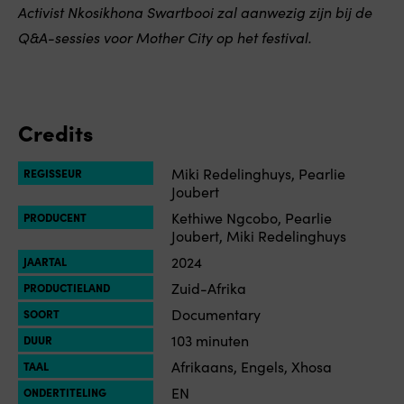
Activist
Nkosikhona Swartbooi
zal aanwezig zijn bij de
Q&A-sessies voor
Mother City
op het festival.
Credits
Miki Redelinghuys, Pearlie
REGISSEUR
Joubert
Kethiwe Ngcobo, Pearlie
PRODUCENT
Joubert, Miki Redelinghuys
2024
JAARTAL
Zuid-Afrika
PRODUCTIELAND
Documentary
SOORT
103 minuten
DUUR
Afrikaans, Engels, Xhosa
TAAL
EN
ONDERTITELING