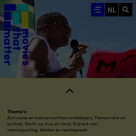
Ga naar hoofdinhoud
NL
Thema's
Activisme en mensenrechtenverdedigers
,
Democratie en
politiek
,
Recht op huis en land
,
Vrijheid van
meningsuiting
,
Wetten en rechtspraak