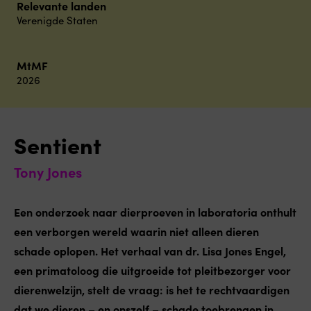
Relevante landen
Verenigde Staten
MtMF
2026
Sentient
Tony Jones
Een onderzoek naar dierproeven in laboratoria onthult
een verborgen wereld waarin niet alleen dieren
schade oplopen. Het verhaal van dr. Lisa Jones Engel,
een primatoloog die uitgroeide tot pleitbezorger voor
dierenwelzijn, stelt de vraag: is het te rechtvaardigen
dat we dieren – en onszelf – schade toebrengen in