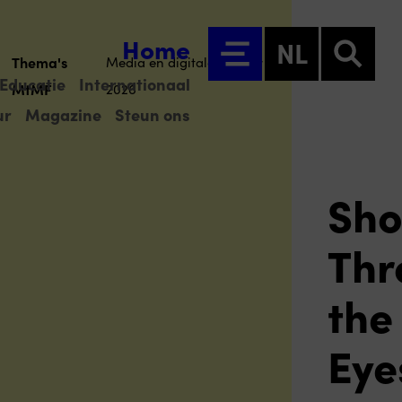
Home
NL
Thema's
Media en digitale cultuur
Educatie
Internationaal
MtMF
2026
ur
Magazine
Steun ons
Sho
Thr
the
Eye