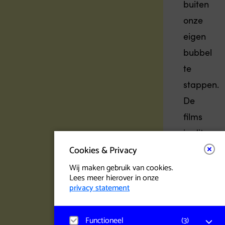
buiten
onze
eigen
bubbel
te
stappen.
De
films
in dit
program
Cookies & Privacy
worden
Wij maken gebruik van cookies.
Lees meer hierover in onze
verteld
privacy statement
vanuit
een
Functioneel
(
3
)