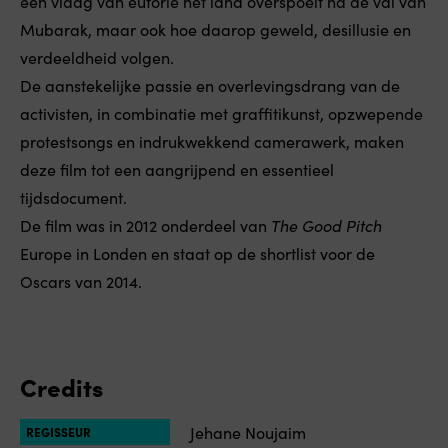
een vlaag van euforie het land overspoelt na de val van
Mubarak, maar ook hoe daarop geweld, desillusie en
verdeeldheid volgen.
De aanstekelijke passie en overlevingsdrang van de
activisten, in combinatie met graffitikunst, opzwepende
protestsongs en indrukwekkend camerawerk, maken
deze film tot een aangrijpend en essentieel
tijdsdocument.
De film was in 2012 onderdeel van
The Good Pitch
Europe in Londen en staat op de shortlist voor de
Oscars van 2014.
Credits
Jehane Noujaim
REGISSEUR