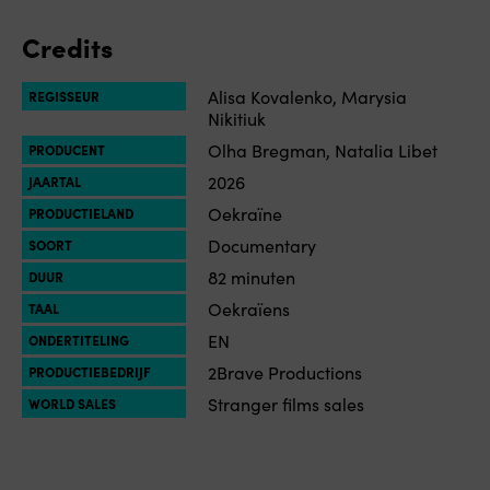
Credits
Alisa Kovalenko, Marysia
REGISSEUR
Nikitiuk
Olha Bregman, Natalia Libet
PRODUCENT
2026
JAARTAL
Oekraïne
PRODUCTIELAND
Documentary
SOORT
82 minuten
DUUR
Oekraïens
TAAL
EN
ONDERTITELING
2Brave Productions
PRODUCTIEBEDRIJF
Stranger films sales
WORLD SALES