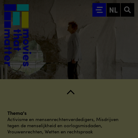
Ga naar hoofdinhoud
NL
Thema's
Activisme en mensenrechtenverdedigers
,
Misdrijven
tegen de menselijkheid en oorlogsmisdaden
,
Vrouwenrechten
,
Wetten en rechtspraak