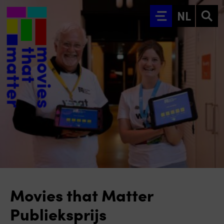
Ga naar hoofdinhoud
NL
Movies that Matter
Publieksprijs