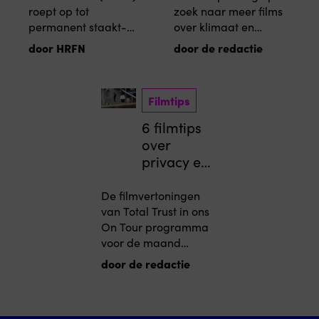
roept op tot
zoek naar meer films
staakt-het-
permanent staakt-
over klimaat en
vuren en
het-vuren en
activisme? Wij tippen
beschermi
door HRFN
door de redactie
bescherming van
zes films die de
ng van
burgers. Lees de
verwoestingen van
burgers
volledige oproep
klimaatverandering
Filmtips
hieronder (in het
onderzoeken en de
Engels).
onverzettelijke geest
6 filmtips
van activisten laten
over
zien die vechten tegen
privacy en
machtige
surveillanc
economische
e
De filmvertoningen
belangen.
van Total Trust in ons
On Tour programma
voor de maand
november zijn
door de redactie
afgelopen. Maar wat
de film ons leert over
de gevaren van