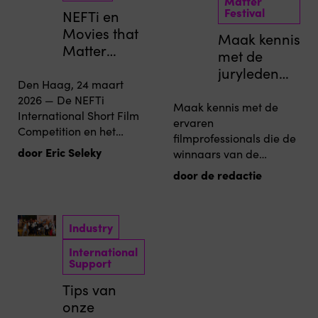
Matter
Festival
NEFTi en
Movies that
Maak kennis
Matter
met de
Festival
juryleden
bundelen
Den Haag, 24 maart
van het
krachten
2026 — De NEFTi
Movies that
Maak kennis met de
International Short Film
voor
Matter
ervaren
Competition en het
ontheemde
filmprofessionals die de
Festival
Movies that Matter
filmmakers
door Eric Seleky
winnaars van de
2026
Festival hebben een
awards van dit jaar
door de redactie
nieuwe samenwerking
gaan bepalen,
aangekondigd ter
waaronder onze
ondersteuning van
Oscar®-
ontheemde filmmakers
Industry
kwalificatiewedstrijd, de
in de Europese diaspora
Grand Jury
International
en op het Afrikaanse
Support
Documentary.
continent. De
samenwerking markeert
Tips van
de lancering van de
onze